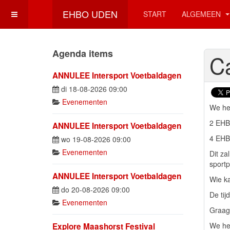
EHBO UDEN
START
ALGEMEEN
Agenda items
C
ANNULEE Intersport Voetbaldagen
di 18-08-2026 09:00
Evenementen
We he
2 EHBO
ANNULEE Intersport Voetbaldagen
4 EHBO
wo 19-08-2026 09:00
Evenementen
Dit za
sport
ANNULEE Intersport Voetbaldagen
Wie k
do 20-08-2026 09:00
De tij
Evenementen
Graag 
We heb
Explore Maashorst Festival