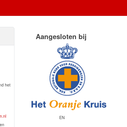
Aangesloten bij
nd het
n.nl
EN
len