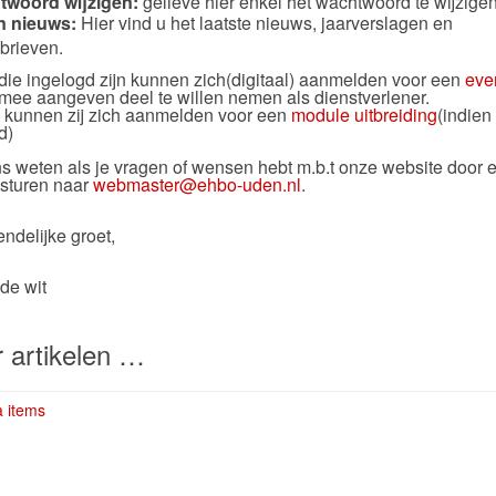
woord wijzigen:
gelieve hier enkel het wachtwoord te wijzigen
n nieuws:
Hier vind u het laatste nieuws, jaarverslagen en
brieven.
die ingelogd zijn kunnen zich(digitaal) aanmelden voor een
eve
rmee aangeven deel te willen nemen als dienstverlener.
 kunnen zij zich aanmelden voor een
module uitbreiding
(indien
d)
s weten als je vragen of wensen hebt m.b.t onze website door 
 sturen naar
webmaster@ehbo-uden.nl
.
endelijke groet,
de wit
 artikelen …
 items