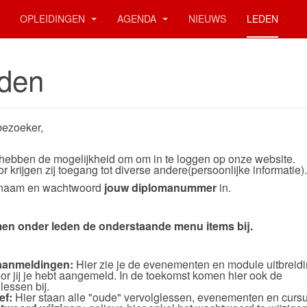
OPLEIDINGEN
AGENDA
NIEUWS
LEDEN
den
bezoeker,
hebben de mogelijkheid om om in te loggen op onze website.
r krijgen zij toegang tot diverse andere(persoonlijke informatie).
j naam en wachtwoord
jouw diplomanummer
in.
en onder leden de onderstaande menu items bij.
aanmeldingen:
Hier zie je de evenementen en module uitbreid
r jij je hebt aangemeld.
In de toekomst komen hier ook de
lessen bij.
ef:
Hier staan alle "oude" vervolglessen, evenementen en curs