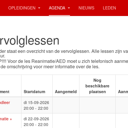
OPLEIDINGEN
AGENDA
NIEUWS
LEDEN
rvolglessen
er staat een overzicht van de vervolglessen. Alle lessen zijn v
ur.
!!!! Voor de les Reanimatie/AED moet u zich telefonisch aanme
 de omschrijving voor meer informatie over de les.
Nog
beschikbare
ment
Startdatum
Aangemeld
plaatsen
Aanm
dleer
di 15-09-2026
20:00 -
22:00
atie +
di 22-09-2026
20:00 -
22:00