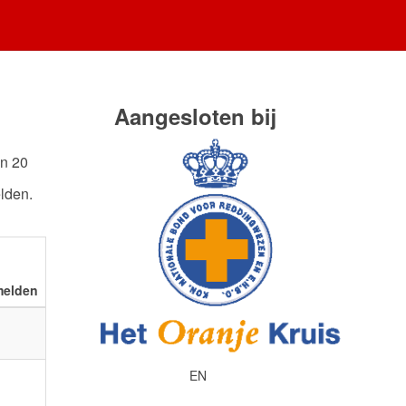
Aangesloten bij
an 20
lden.
elden
EN